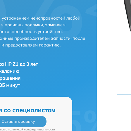
с устранением неисправностей любой
ем причины поломки, заменяем
ботоспособность устройства.
анные производителем запчасти, после
 и предоставляем гарантию.
а HP Z1 до 3 лет
 желанию
бращения
35 минут
я со специалистом
Оставить заявку
есь c
политикой конфиденциальности