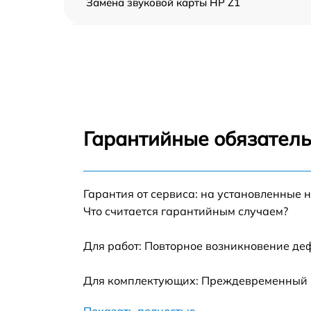
Замена звуковой карты HP Z1
Замена USB порта HP Z1
Замена HDD (замена жёсткого диска) HP Z
Замена Ethernet порта HP Z1
Гарантийные обязатель
Замена лампы подсветки HP Z1
Гарантия от сервиса: на установленные 
Замена блока питания HP Z1
Что считается гарантийным случаем?
Замена матрицы HP Z1
Для работ: Повторное возникновение де
Профилактическая чистка HP Z1
Для комплектующих: Преждевременный вы