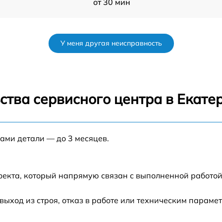
от 30 мин
от 60 мин
У меня другая неисправность
1
от 60 мин
от 30 мин
ства сервисного центра в Екате
от 1 мин
нами детали — до 3 месяцев.
от 60 мин
от 60 мин
фекта, который напрямую связан с выполненной работой
от 30 мин
ход из строя, отказ в работе или техническим параме