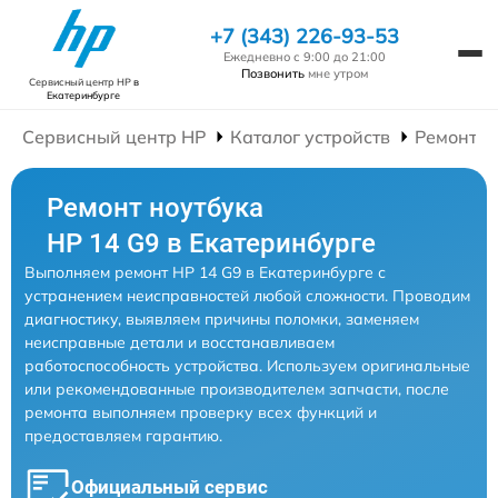
+7 (343) 226-93-53
Ежедневно с 9:00 до 21:00
Позвонить
мне утром
Сервисный центр HP
в
Екатеринбурге
Сервисный центр HP
Каталог устройств
Ремонт Н
Ремонт ноутбука
HP 14 G9 в Екатеринбурге
Выполняем ремонт HP 14 G9 в Екатеринбурге с
устранением неисправностей любой сложности. Проводим
диагностику, выявляем причины поломки, заменяем
неисправные детали и восстанавливаем
работоспособность устройства. Используем оригинальные
или рекомендованные производителем запчасти, после
ремонта выполняем проверку всех функций и
предоставляем гарантию.
Официальный сервис