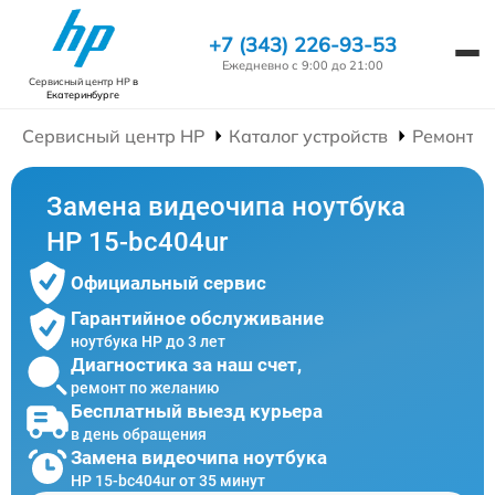
+7 (343) 226-93-53
Ежедневно с 9:00 до 21:00
Сервисный центр HP
в
Екатеринбурге
Сервисный центр HP
Каталог устройств
Ремонт Н
Замена видеочипа ноутбука
HP 15-bc404ur
Официальный сервис
Гарантийное обслуживание
ноутбука HP до 3 лет
Диагностика за наш счет,
ремонт по желанию
Бесплатный выезд курьера
в день обращения
Замена видеочипа ноутбука
HP 15-bc404ur от 35 минут