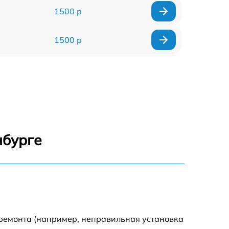
1500 р
1500 р
960 р
1290 р
1645 р
нбурге
940 р
1095 р
390 р
 ремонта (например, неправильная установка