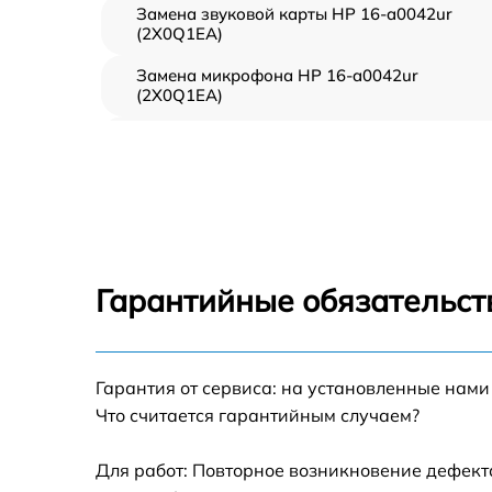
Замена звуковой карты HP 16-a0042ur
(2X0Q1EA)
Замена микрофона HP 16-a0042ur
(2X0Q1EA)
Замена оперативной памяти HP 16-a0042ur
(2X0Q1EA)
Замена процессора HP 16-a0042ur
(2X0Q1EA)
Замена системы охлаждения HP 16-a0042u
(2X0Q1EA)
Гарантийные обязательст
Замена экрана HP 16-a0042ur (2X0Q1EA)
Замена шлейфа матрицы HP 16-a0042ur
Гарантия от сервиса: на установленные нами
(2X0Q1EA)
Что считается гарантийным случаем?
Замена разъёмов (HDMI, DVI, Дисплей
порта) HP 16-a0042ur (2X0Q1EA)
Для работ: Повторное возникновение дефект