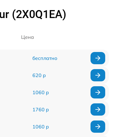
ur (2X0Q1EA)
Цена
бесплатно
620 р
1060 р
1760 р
1060 р