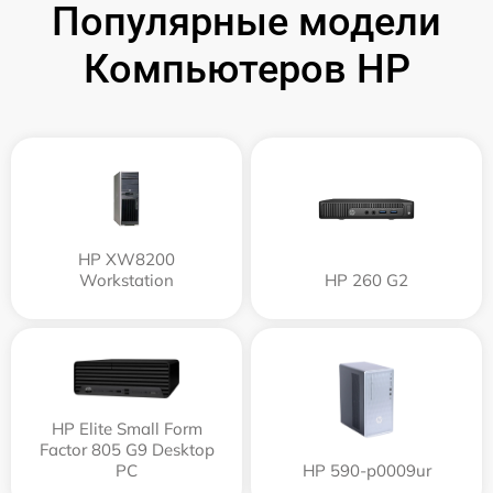
Популярные модели
Компьютеров HP
HP XW8200
Workstation
HP 260 G2
HP Elite Small Form
Factor 805 G9 Desktop
PC
HP 590-p0009ur