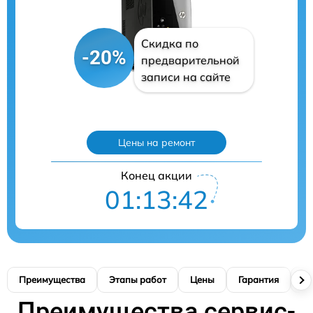
Скидка по
-20%
предварительной
записи на сайте
Цены на ремонт
Конец акции
01:13:40
Преимущества
Этапы работ
Цены
Гарантия
М
Преимущества сервис-