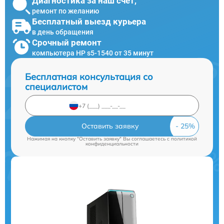
Диагностика за наш счет,
ремонт по желанию
Бесплатный выезд курьера
в день обращения
Срочный ремонт
компьютера HP s5-1540 от 35 минут
Бесплатная консультация со
специалистом
Оставить заявку
Нажимая на кнопку "Оставить заявку" Вы соглашаетесь c
политикой
конфиденциальности