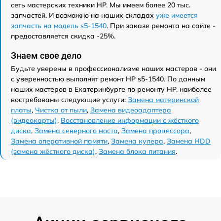
сеть мастерских техники HP. Мы имеем более 20 тыс.
запчастей. И возможно на наших складах
уже имеется
запчасть на модель s5-1540
. При заказе ремонта на сайте -
предоставляется скидка -25%.
Знаем свое дело
Будьте уверены в профессионализме наших мастеров - они
с уверенностью выполнят ремонт HP s5-1540. По данным
наших мастеров в Екатеринбурге по ремонту HP, наиболее
востребованы следующие услуги:
Замена материнской
платы
,
Чистка от пыли
,
Замена видеоадаптера
(видеокарты)
,
Восстановление информации с жёсткого
диска
,
Замена северного моста
,
Замена процессора
,
Замена оперативной памяти
,
Замена кулера
,
Замена HDD
(замена жёсткого диска)
,
Замена блока питания
.