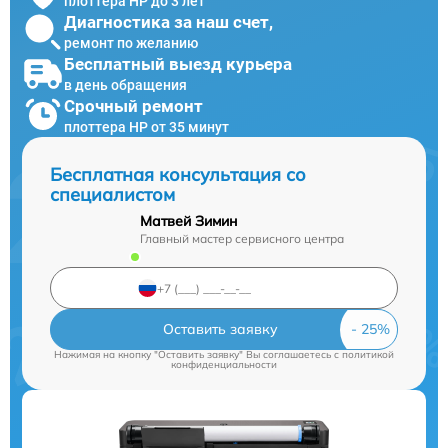
плоттера HP до 3 лет
Диагностика за наш счет,
ремонт по желанию
Бесплатный выезд курьера
в день обращения
Срочный ремонт
плоттера HP от 35 минут
Бесплатная консультация со
специалистом
Матвей Зимин
Главный мастер сервисного центра
Оставить заявку
Нажимая на кнопку "Оставить заявку" Вы соглашаетесь c
политикой
конфиденциальности