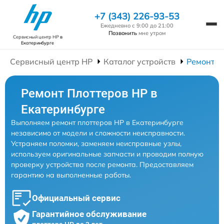
+7 (343) 226-93-53
Ежедневно с 9:00 до 21:00
Позвонить
мне утром
Сервисный центр HP
в
Екатеринбурге
Сервисный центр HP
Каталог устройств
Ремонт П
Ремонт Плоттеров HP в
Екатеринбурге
Выполняем ремонт плоттеров HP в Екатеринбурге
независимо от модели и сложности неисправности.
Устраняем поломки, заменяем неисправные узлы,
используем оригинальные запчасти и проводим полную
проверку устройства после ремонта. Предоставляем
гарантию на выполненные работы.
Официальный сервис
Гарантийное обслуживание